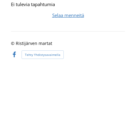
Ei tulevia tapahtumia
Selaa menneitä
©
Ristijärven martat
Tehty Yhdistysavaimella
Facebook