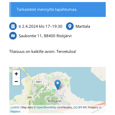
Tarkastelet mennyttä tapahtumaa.
ti 2.4.2024
klo 17
–
19:30
Marttala
Saukontie 11, 88400 Ristijärvi
Tilaisuus on kaikille avoin. Tervetuloa!
+
−
Leaflet
| Map data ©
OpenStreetMap
contributors,
CC-BY-SA
, Imagery ©
Mapbox