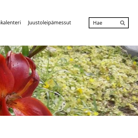
Hak
kalenteri
Juustoleipämessut
Hae