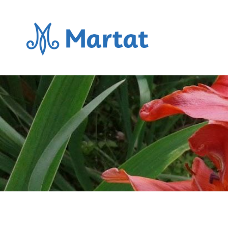
Siirry
sivun
sisältöön
Ristijärven martat