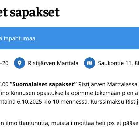
t sapakset
tä tapahtumaa.
–
20
Ristijärven Marttala
Saukontie 11, 88
7.00
”Suomalaiset sapakset”
Ristijärven Marttalassa
Kaino Kinnusen opastuksella opimme tekemään pieniä
taina 6.10.2025 klo 10 mennessä. Kurssimaksu Ristij
n ilmoittautunutta, muista ilmoittaa heti jos et pääs